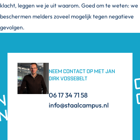
klacht, leggen we je uit waarom. Goed om te weten: we
beschermen melders zoveel mogelijk tegen negatieve
gevolgen.
EEN 
NEEM CONTACT OP MET JAN
DIRK VOSSEBELT
INTERESSE IN
EEN 
N OPLEIDING?
06 17 34 71 58
INTERESSE IN
N OPLEIDING?
info@staalcampus.nl