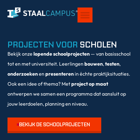
VOOR STUDENTEN
OVER STAALCAMPUS®
PROJECTEN VOOR
SCHOLEN
Bekijk onze
lopende schoolprojecten
— van basisschool
tot en met universiteit. Leerlingen
bouwen
,
testen
,
onderzoeken
en
presenteren
in échte praktijksituaties.
Ook een idee of thema? Met
project op maat
ontwerpen we samen een programma dat aansluit op
jouw leerdoelen, planning en niveau.
BEKIJK DE SCHOOLPROJECTEN