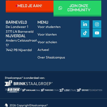
MELD JE AAN!
JOIN ONZE
COMMUNITY
BARNEVELD
MENU
De Landweer 1
Voor studenten
3771 LN Barneveld
Voor klanten
NIJVERDAL
Anders Celsiusstraat
Voor scholen
17
Actueel
7442 PB Nijverdal
Over Staalcampus
Staalcampus® is onderdeel van:
2026 Copyright
Staalcampus®