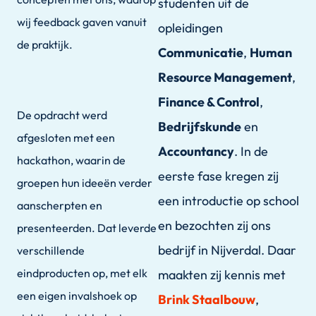
studenten uit de
wij feedback gaven vanuit
opleidingen
de praktijk.
Communicatie
,
Human
Resource Management
,
Finance & Control
,
De opdracht werd
Bedrijfskunde
en
afgesloten met een
Accountancy
. In de
hackathon, waarin de
eerste fase kregen zij
groepen hun ideeën verder
een introductie op school
aanscherpten en
en bezochten zij ons
presenteerden. Dat leverde
bedrijf in Nijverdal. Daar
verschillende
eindproducten op, met elk
maakten zij kennis met
een eigen invalshoek op
Brink Staalbouw
,