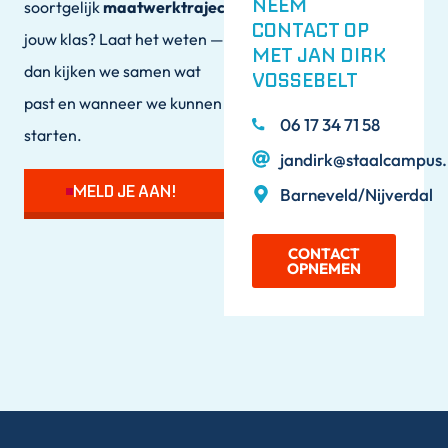
NEEM
soortgelijk
maatwerktraject
voor
CONTACT OP
jouw klas? Laat het weten —
MET JAN DIRK
dan kijken we samen wat
VOSSEBELT
past en wanneer we kunnen
06 17 34 71 58
starten.
jandirk@staalcampus.
MELD JE AAN!
Barneveld/Nijverdal
CONTACT
OPNEMEN