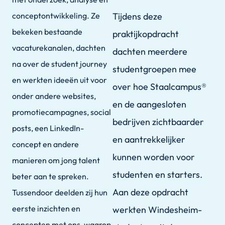
conceptontwikkeling. Ze
Tijdens deze
bekeken bestaande
praktijkopdracht
vacaturekanalen, dachten
dachten meerdere
na over de student journey
studentgroepen mee
en werkten ideeën uit voor
over hoe Staalcampus®
onder andere websites,
en de aangesloten
promotiecampagnes, social
bedrijven zichtbaarder
posts, een LinkedIn-
en aantrekkelijker
concept en andere
kunnen worden voor
manieren om jong talent
studenten en starters.
beter aan te spreken.
Aan deze opdracht
Tussendoor deelden zij hun
eerste inzichten en
werkten Windesheim-
concepten met ons, waarop