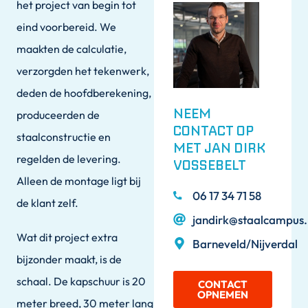
het project van begin tot
eind voorbereid. We
maakten de calculatie,
verzorgden het tekenwerk,
deden de hoofdberekening,
NEEM
produceerden de
CONTACT OP
staalconstructie en
MET JAN DIRK
regelden de levering.
VOSSEBELT
Alleen de montage ligt bij
06 17 34 71 58
de klant zelf.
jandirk@staalcampus.
Wat dit project extra
Barneveld/Nijverdal
bijzonder maakt, is de
schaal. De kapschuur is 20
CONTACT
OPNEMEN
meter breed, 30 meter lang