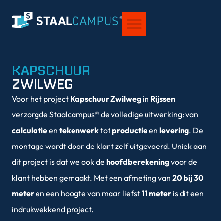
VOOR STUDENTEN
OVER STAALCAMPUS®
KAPSCHUUR
ZWILWEG
Voor het project
Kapschuur Zwilweg
in
Rijssen
verzorgde Staalcampus® de volledige uitwerking: van
calculatie
en
tekenwerk
tot
productie
en
levering
. De
montage wordt door de klant zelf uitgevoerd. Uniek aan
dit project is dat we ook de
hoofdberekening
voor de
klant hebben gemaakt. Met een afmeting van
20 bij 30
meter
en een hoogte van maar liefst
11 meter
is dit een
indrukwekkend project.