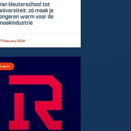
Van kleuterschool tot
universiteit: zó maak je
jongeren warm voor de
maakindustrie
7 February 2026
Events