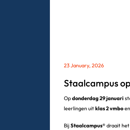
23 January, 2026
Staalcampus op
Op
donderdag 29 januari
st
leerlingen uit
klas 2 vmbo
en
Bij
Staalcampus®
draait het