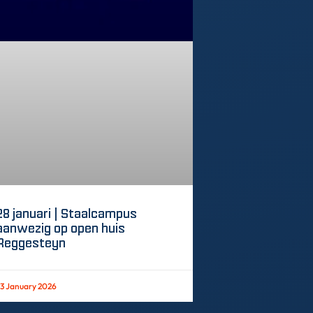
28 januari | Staalcampus
aanwezig op open huis
Reggesteyn
3 January 2026