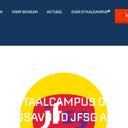
EN
VOOR SCHOLEN
ACTUEEL
OVER STAALCAMPUS®
M
RI | STAALCAMPUS OP
TINGSAVOND JFSG APE