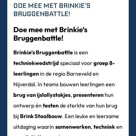
DOE MEE MET BRINKIE’S
BRUGGENBATTLE!
Doe mee met Brinkie’s
Bruggenbattle!
Brinkie’s Bruggenbattle
is een
techniekwedstrijd
speciaal voor
groep 8-
leerlingen
in de regio Barneveld en
Nijverdal. In teams bouwen leerlingen een
brug van ijslollystokjes
,
presenteren
hun
ontwerp én
testen
de sterkte van hun brug
bij
Brink Staalbouw
. Een leuke en leerzame
uitdaging waarin
samenwerken
,
techniek
en