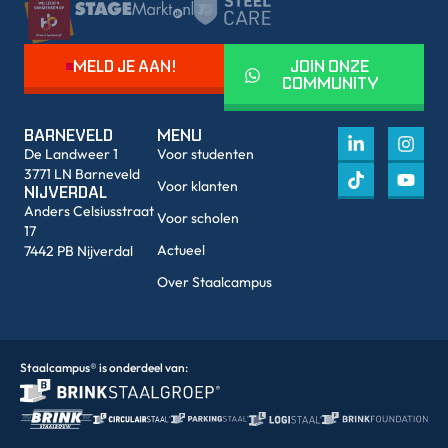
MELD JE AAN!
JOIN ONZE
COMMUNITY
BARNEVELD
MENU
De Landweer 1
Voor studenten
3771 LN Barneveld
Voor klanten
NIJVERDAL
Anders Celsiusstraat
Voor scholen
17
Actueel
7442 PB Nijverdal
Over Staalcampus
Staalcampus® is onderdeel van: